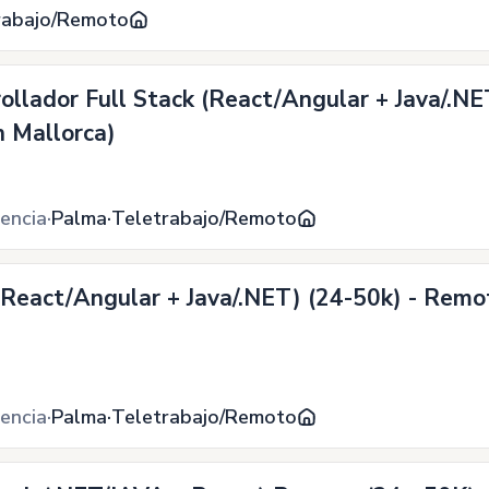
rabajo/Remoto
ollador Full Stack (React/Angular + Java/.NE
en Mallorca)
encia
Palma
Teletrabajo/Remoto
React/Angular + Java/.NET) (24-50k) - Remoto
encia
Palma
Teletrabajo/Remoto