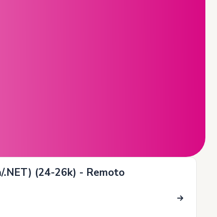
a/.NET) (24-26k) - Remoto